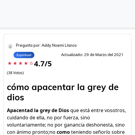
Pregunta por: Addy Noemi Llanos
Actualizado: 29 de Marzo del 2021
Espiritual
4.7/5
star
star
star
star
star_border
(38 Votos)
cómo apacentar la grey de
dios
Apacentad la grey de Dios
que está entre vosotros,
cuidando de ella, no por fuerza, sino
voluntariamente; no por ganancia deshonesta, sino
con ánimo pronto;no
como
teniendo señorío sobre