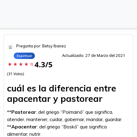
Pregunta por: Betsy Ibanez
Actualizado: 27 de Marzo del 2021
Espiritual
4.3/5
star
star
star
star
star_border
(31 Votos)
cuál es la diferencia entre
apacentar y pastorear
**
Pastorear
: del griego “Poimainó” que significa,
atender, mantener, cuidar, gobernar, mandar, guardar.
**
Apacentar
: del griego “Boskó” que significa
alimentar, nutrir.