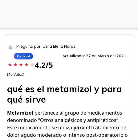
Pregunta por: Celia Elena Haros
Actualizado: 27 de Marzo del 2021
General
4.2/5
star
star
star
star
star_border
(40 Votos)
qué es el metamizol y para
qué sirve
Metamizol
pertenece al grupo de medicamentos
denominado “Otros analgésicos y antipiréticos”.
Este medicamento se utiliza
para
el tratamiento de
dolor agudo moderado o intenso post-operatorio o