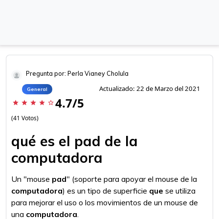
Pregunta por: Perla Vianey Cholula
Actualizado: 22 de Marzo del 2021
General
4.7/5
star
star
star
star
star_border
(41 Votos)
qué es el pad de la
computadora
Un "mouse
pad
" (soporte para apoyar el mouse de la
computadora
) es un tipo de superficie
que
se utiliza
para mejorar el uso o los movimientos de un mouse de
una
computadora
.