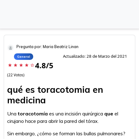
Pregunta por: Maria Beatriz Linan
Actualizado: 28 de Marzo del 2021
General
4.8/5
star
star
star
star
star_border
(22 Votos)
qué es toracotomia en
medicina
Una
toracotomía
es una incisión quirúrgica
que
el
cirujano hace para abrir la pared del tórax.
Sin embargo, ¿cómo se forman las bullas pulmonares?