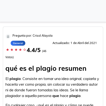
Pregunta por: Crisol Alayola
Actualizado: 1 de Abril del 2021
General
4.4/5
star
star
star
star
star_border
(46
Votos)
qué es el plagio resumen
El
plagio
: Consiste en tomar una idea original, copiarla y
hacerla ver como propia, sin colocar su verdadero autor
ni de donde fueron tomadas las ideas. Se le llama
plagiador a aquella persona
que
hace
plagio
.
En cualquier caso, ¿qué es el plagio y cómo se puede