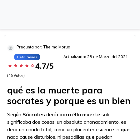
Pregunta por: Thelma Morua
Actualizado: 28 de Marzo del 2021
Definiciones
4.7/5
star
star
star
star
star_border
(46 Votos)
qué es la muerte para
socrates y porque es un bien
Según
Sócrates
decía
para
él la
muerte
solo
significaba dos cosas: un absoluto anonadamiento, es
decir una nada total, como un placentero sueño sin
que
nada cause disturbios, ni pesadillas
que
puedan