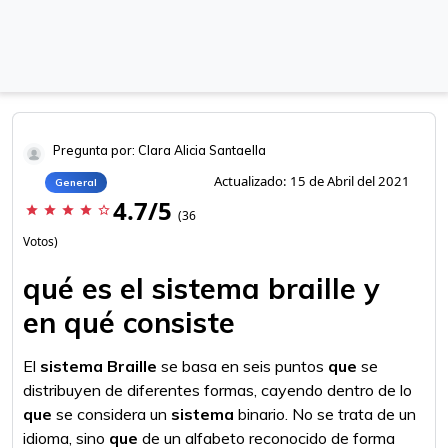
Pregunta por: Clara Alicia Santaella
Actualizado: 15 de Abril del 2021
General
4.7/5
star
star
star
star
star_border
(36
Votos)
qué es el sistema braille y
en qué consiste
El
sistema Braille
se basa en seis puntos
que
se
distribuyen de diferentes formas, cayendo dentro de lo
que
se considera un
sistema
binario. No se trata de un
idioma, sino
que
de un alfabeto reconocido de forma