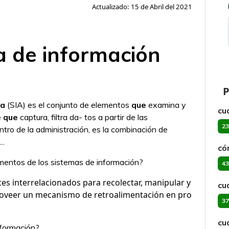
Actualizado: 15 de Abril del 2021
a de información
P
va
(SIA) es el conjunto de elementos
que
examina y
cu
e
que
captura, filtra da- tos a partir de las
23
tro de la administración, es la combinación de
..
có
amentos de los sistemas de información?
43
s interrelacionados para recolectar, manipular y
cu
oveer un mecanismo de retroalimentación en pro
37
cu
nformación?