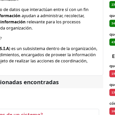
23
 de datos que interactúan entre sí con un fin
nformación
ayudan a administrar, recolectar,
qu
r
información
relevante para los procesos
34
ada organización.
qu
?
43
S.I.A
) es un subsistema dentro de la organización,
dimientos, encargados de proveer la información
E
jeto de realizar las acciones de coordinación,
qu
19
cionadas encontradas
qu
13
có
16
cas de un sistema?