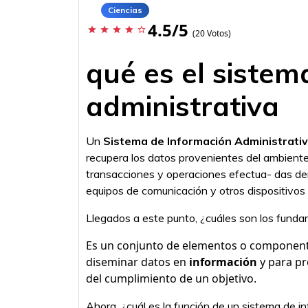
Ciencias
4.5/5
star
star
star
star
star_border
(20 Votos)
qué es el sistem
administrativa
Un
Sistema de Información Administrati
recupera los datos provenientes del ambient
transacciones y operaciones efectua- das den
equipos de comunicación y otros dispositivos .
Llegados a este punto, ¿cuáles son los fund
Es un conjunto de elementos o componente
diseminar datos en
información
y para pr
del cumplimiento de un objetivo.
Ahora, ¿cuál es la función de un sistema de i