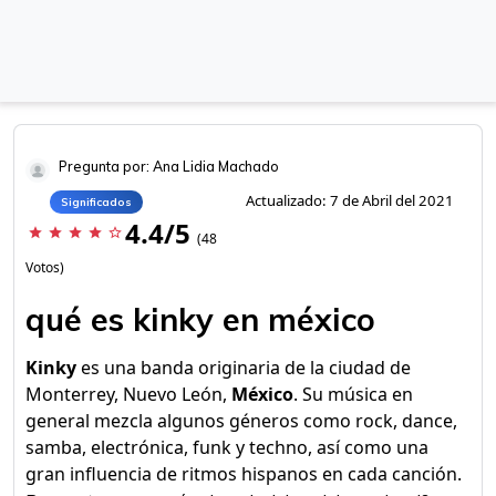
Pregunta por: Ana Lidia Machado
Actualizado: 7 de Abril del 2021
Significados
4.4/5
star
star
star
star
star_border
(48
Votos)
qué es kinky en méxico
Kinky
es una banda originaria de la ciudad de
Monterrey, Nuevo León,
México
. Su música en
general mezcla algunos géneros como rock, dance,
samba, electrónica, funk y techno, así como una
gran influencia de ritmos hispanos en cada canción.