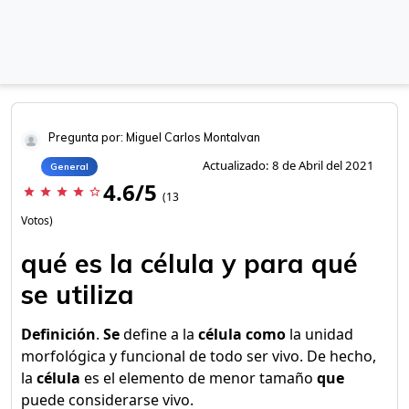
Pregunta por: Miguel Carlos Montalvan
Actualizado: 8 de Abril del 2021
General
4.6/5
star
star
star
star
star_border
(13
Votos)
qué es la célula y para qué
se utiliza
Definición
.
Se
define a la
célula como
la unidad
morfológica y funcional de todo ser vivo. De hecho,
la
célula
es el elemento de menor tamaño
que
puede considerarse vivo.