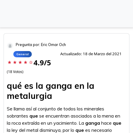
Pregunta por: Eric Omar Och
Actualizado: 18 de Marzo del 2021
General
4.9/5
star
star
star
star
star_border
(18 Votos)
qué es la ganga en la
metalurgia
Se llama así al conjunto de todos los minerales
sobrantes
que
se encuentran asociados a la mena en
la roca extraída en un yacimiento. La
ganga
hace
que
la ley del metal disminuya, por lo
que
es necesario