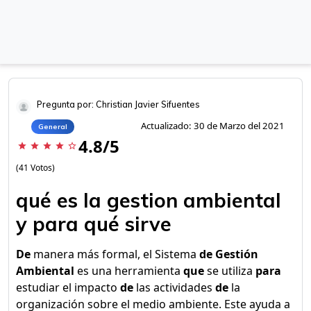
Pregunta por: Christian Javier Sifuentes
Actualizado: 30 de Marzo del 2021
General
4.8/5
star
star
star
star
star_border
(41 Votos)
qué es la gestion ambiental
y para qué sirve
De
manera más formal, el Sistema
de Gestión
Ambiental
es una herramienta
que
se utiliza
para
estudiar el impacto
de
las actividades
de
la
organización sobre el medio ambiente. Este ayuda a