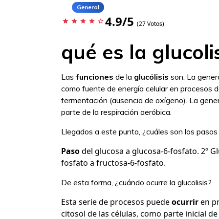
General
4.9/5
star
star
star
star
star_border
(27 Votos)
qué es la glucoli
Las
funciones
de la
glucólisis
son: La gener
como fuente de energía celular en procesos d
fermentación (ausencia de oxígeno). La gene
parte de la respiración aeróbica.
Llegados a este punto, ¿cuáles son los pasos d
Paso
del glucosa a glucosa-6-fosfato. 2º 
fosfato a fructosa-6-fosfato.
De esta forma, ¿cuándo ocurre la glucolisis?
Esta serie de procesos puede
ocurrir
en pr
citosol de las células, como parte inicial de 