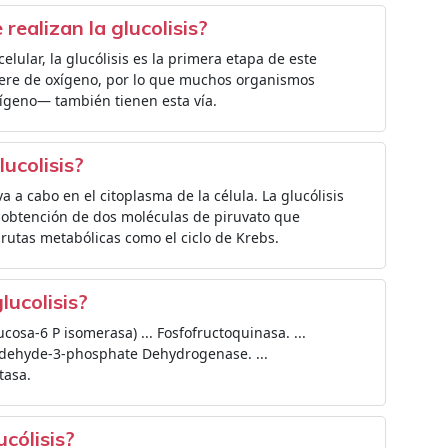
realizan la glucolisis?
elular, la glucólisis es la primera etapa de este
uiere de oxígeno, por lo que muchos organismos
ígeno— también tienen esta vía.
lucolisis?
a a cabo en el citoplasma de la célula. La glucólisis
a obtención de dos moléculas de piruvato que
 rutas metabólicas como el ciclo de Krebs.
lucolisis?
cosa-6 P isomerasa) ... Fosfofructoquinasa. ...
eraldehyde-3-phosphate Dehydrogenase. ...
tasa.
ucólisis?