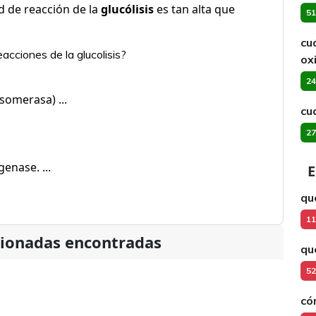
ad de reacción de la
glucólisis
es tan alta que
51
cu
acciones de la glucolisis?
ox
24
somerasa) ...
cu
27
nase. ...
E
qu
11
cionadas encontradas
qu
52
có