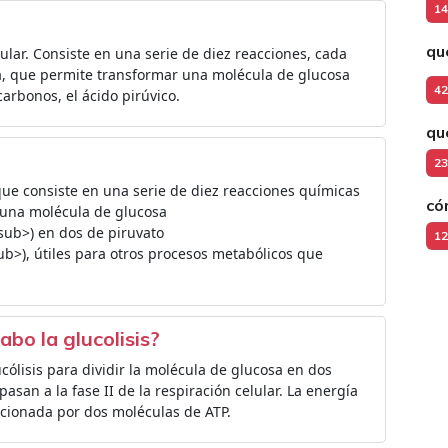
14
qu
lular. Consiste en una serie de diez reacciones, cada
, que permite transformar una molécula de glucosa
42
arbonos, el ácido pirúvico.
qu
23
 que consiste en una serie de diez reacciones químicas
có
 una molécula de glucosa
b>) en dos de piruvato
12
), útiles para otros procesos metabólicos que
abo la glucolisis?
ucólisis para dividir la molécula de glucosa en dos
asan a la fase II de la respiración celular. La energía
rcionada por dos moléculas de ATP.