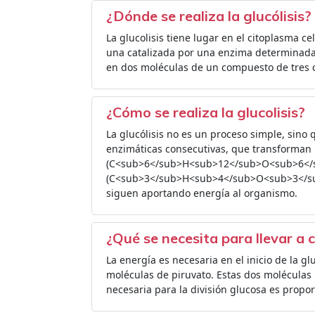
¿Dónde se realiza la glucólisis?
La glucolisis tiene lugar en el citoplasma ce
una catalizada por una enzima determinada
en dos moléculas de un compuesto de tres c
¿Cómo se realiza la glucolisis?
La glucólisis no es un proceso simple, sino
enzimáticas consecutivas, que transforman
(C<sub>6</sub>H<sub>12</sub>O<sub>6</su
(C<sub>3</sub>H<sub>4</sub>O<sub>3</sub>
siguen aportando energía al organismo.
¿Qué se necesita para llevar a c
La energía es necesaria en el inicio de la gl
moléculas de piruvato. Estas dos moléculas p
necesaria para la división glucosa es propo