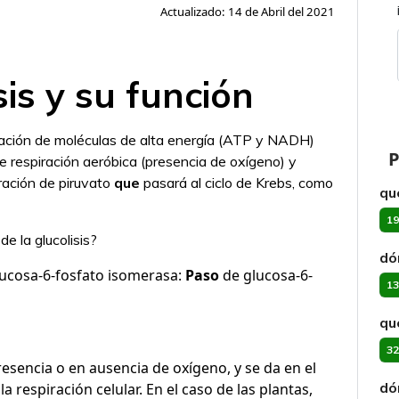
Actualizado: 14 de Abril del 2021
sis y su función
ación de moléculas de alta energía (ATP y NADH)
P
e respiración aeróbica (presencia de oxígeno) y
ración de piruvato
que
pasará al ciclo de Krebs, como
qu
19
e la glucolisis?
dó
Glucosa-6-fosfato isomerasa:
Paso
de glucosa-6-
13
qu
32
esencia o en ausencia de oxígeno, y se da en el
dó
la respiración celular. En el caso de las plantas,