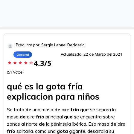
Pregunta por: Sergio Leonel Deciderio
Actualizado: 22 de Marzo del 2021
General
4.3/5
star
star
star
star
star_border
(51 Votos)
qué es la gota fría
explicacion para niños
Se trata
de
una masa
de
aire
fría que
se separa la
masa
de
aire
frío
principal
que
se encuentra sobre
zonas al norte
de
la península Ibérica. Esa masa
de
aire
frío
solitaria, como una
gota
gigante, desarrolla su