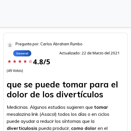
Pregunta por: Carlos Abraham Rumbo
Actualizado: 22 de Marzo del 2021
General
4.8/5
star
star
star
star
star_border
(49 Votos)
que se puede tomar para el
dolor de los divertículos
Medicinas. Algunos estudios sugieren que
tomar
mesalazina link (Asacol) todos los días o en ciclos
puede ayudar a reducir los síntomas que la
diverticulosis
pueda producir,
como dolor
en el