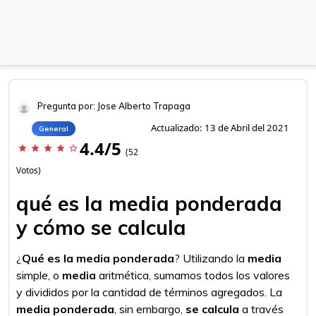
Pregunta por: Jose Alberto Trapaga
Actualizado: 13 de Abril del 2021
General
4.4/5
star
star
star
star
star_border
(52
Votos)
qué es la media ponderada
y cómo se calcula
¿
Qué es la media ponderada
? Utilizando la
media
simple, o
media
aritmética, sumamos todos los valores
y divididos por la cantidad de términos agregados. La
media ponderada
, sin embargo,
se calcula
a través