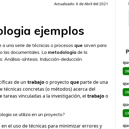
Actualizado: 6 de Abril del 2021
ologia ejemplos
re a una serie de técnicas o procesos
que
sirven para
P
luso las documentales. La
metodología
de la
s: Análisis-síntesis. Inducción-deducción.
qu
28
cíficas de un
trabajo
o proyecto
que
parte de una
qu
de técnicas concretas (o métodos) acerca del
15
 tareas vinculadas a la investigación, el
trabajo
o
qu
13
logia se utiliza en un proyecto?
qu
en el uso de técnicas para minimizar errores y