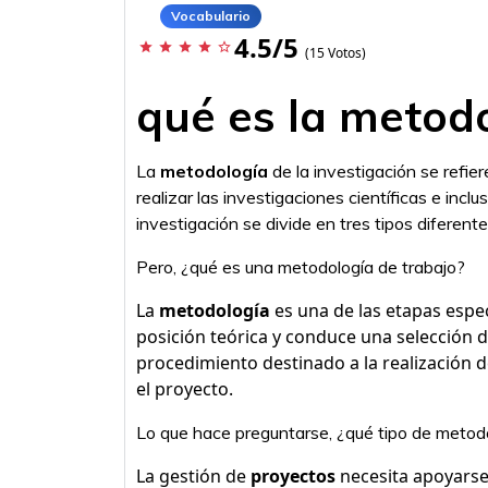
Vocabulario
4.5/5
star
star
star
star
star_border
(15 Votos)
qué es la metod
La
metodología
de la investigación se refie
realizar las investigaciones científicas e inc
investigación se divide en tres tipos diferente
Pero, ¿qué es una metodología de trabajo?
La
metodología
es una de las etapas espe
posición teórica y conduce una selección 
procedimiento destinado a la realización de
el proyecto.
Lo que hace preguntarse, ¿qué tipo de metodo
La gestión de
proyectos
necesita apoyarse 