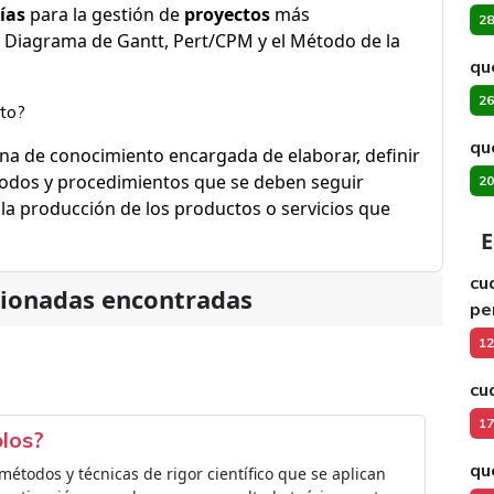
ías
para la gestión de
proyectos
más
28
 Diagrama de Gantt, Pert/CPM y el Método de la
qu
26
cto?
qué
lina de conocimiento encargada de elaborar, definir
étodos y procedimientos que se deben seguir
20
la producción de los productos o servicios que
E
cu
cionadas encontradas
pe
12
cu
17
plos?
qu
todos y técnicas de rigor científico que se aplican