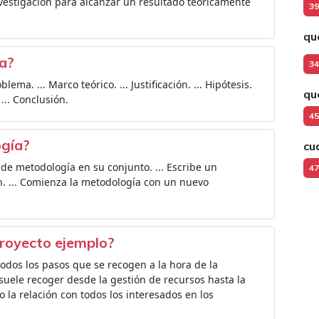
estigación para alcanzar un resultado teóricamente
39
qu
a?
34
ema. ... Marco teórico. ... Justificación. ... Hipótesis.
qu
 ... Conclusión.
45
ogía?
cu
 de metodología en su conjunto. ... Escribe un
47
. ... Comienza la metodología con un nuevo
proyecto ejemplo?
odos los pasos que se recogen a la hora de la
 suele recoger desde la gestión de recursos hasta la
o la relación con todos los interesados en los