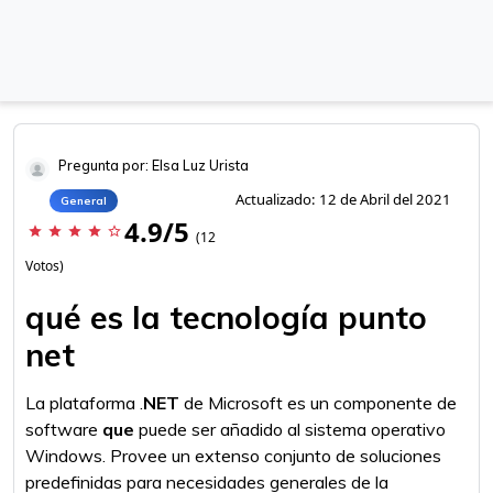
Pregunta por: Elsa Luz Urista
Actualizado: 12 de Abril del 2021
General
4.9/5
star
star
star
star
star_border
(12
Votos)
qué es la tecnología punto
net
La plataforma .
NET
de Microsoft es un componente de
software
que
puede ser añadido al sistema operativo
Windows. Provee un extenso conjunto de soluciones
predefinidas para necesidades generales de la