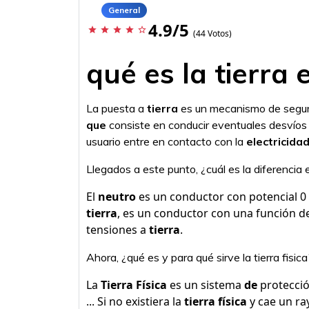
General
4.9/5
star
star
star
star
star_border
(44 Votos)
qué es la tierra 
La puesta a
tierra
es un mecanismo de segu
que
consiste en conducir eventuales desvíos d
usuario entre en contacto con la
electricida
Llegados a este punto, ¿cuál es la diferencia e
El
neutro
es un conductor con potencial 0
tierra
, es un conductor con una función de
tensiones a
tierra
.
Ahora, ¿qué es y para qué sirve la tierra fisica
La
Tierra Física
es un sistema
de
protecci
... Si no existiera la
tierra física
y cae un ray