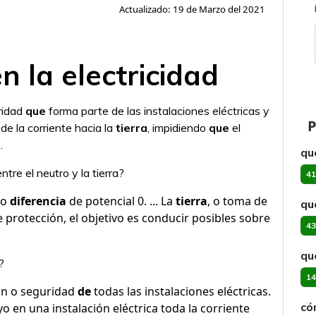
Actualizado: 19 de Marzo del 2021
en la electricidad
ridad
que
forma parte de las instalaciones eléctricas y
P
e la corriente hacia la
tierra
, impidiendo
que
el
d
.
qué
ntre el neutro y la tierra?
41
 o
diferencia
de potencial 0. ... La
tierra
, o toma de
qu
 protección, el objetivo es conducir posibles sobre
43
qu
?
14
ón o seguridad
de
todas las instalaciones eléctricas.
có
o en una instalación eléctrica toda la corriente