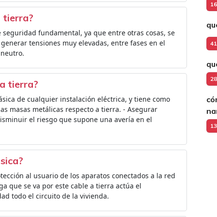
16
 tierra?
qu
e seguridad fundamental, ya que entre otras cosas, se
n generar tensiones muy elevadas, entre fases en el
41
 neutro.
qu
28
a tierra?
ásica de cualquier instalación eléctrica, y tiene como
có
 las masas metálicas respecto a tierra. - Asegurar
na
disminuir el riesgo que supone una avería en el
13
isica?
otección al usuario de los aparatos conectados a la red
ga que se va por este cable a tierra actúa el
ad todo el circuito de la vivienda.