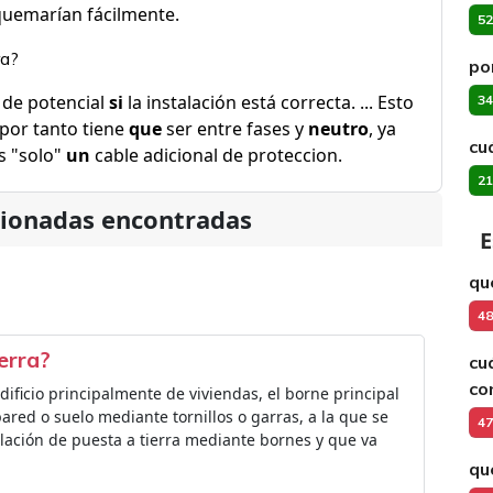
 quemarían fácilmente.
52
ra?
po
 de potencial
si
la instalación está correcta. ... Esto
34
por tanto tiene
que
ser entre fases y
neutro
, ya
cu
s "solo"
un
cable adicional de proteccion.
21
cionadas encontradas
E
qu
48
erra?
cu
co
dificio principalmente de viviendas, el borne principal
pared o suelo mediante tornillos o garras, a la que se
47
alación de puesta a tierra mediante bornes y que va
qu