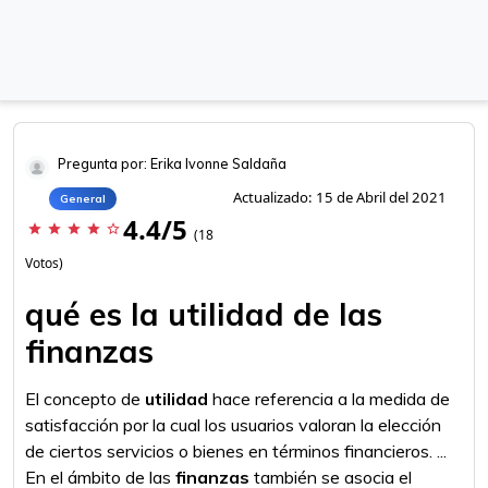
Pregunta por: Erika Ivonne Saldaña
Actualizado: 15 de Abril del 2021
General
4.4/5
star
star
star
star
star_border
(18
Votos)
qué es la utilidad de las
finanzas
El concepto de
utilidad
hace referencia a la medida de
satisfacción por la cual los usuarios valoran la elección
de ciertos servicios o bienes en términos financieros. ...
En el ámbito de las
finanzas
también se asocia el