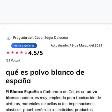
Pregunta por: Cesar Edgar Delesma
Actualizado: 19 de Marzo del 2021
Física y Química
4.5/5
star
star
star
star
star_border
(21 Votos)
qué es polvo blanco de
españa
El
Blanco España
o Carbonato de Cal, es un
polvo
blanco
inodoro, es muy empleado para fabricación de
pinturas, materiales de bellas artes, imprimaciones,
plásticos, papel, cerámica, insecticidas, productos