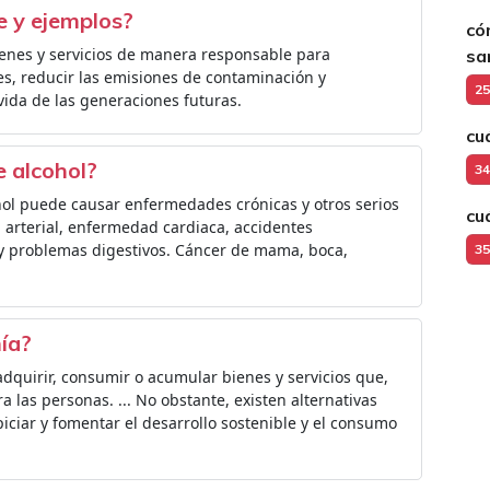
e y ejemplos?
có
ienes y servicios de manera responsable para
sa
les, reducir las emisiones de contaminación y
25
 vida de las generaciones futuras.
cu
e alcohol?
34
hol puede causar enfermedades crónicas y otros serios
cu
 arterial, enfermedad cardiaca, accidentes
y problemas digestivos. Cáncer de mama, boca,
35
ía?
adquirir, consumir o acumular bienes y servicios que,
 las personas. ... No obstante, existen alternativas
ciar y fomentar el desarrollo sostenible y el consumo