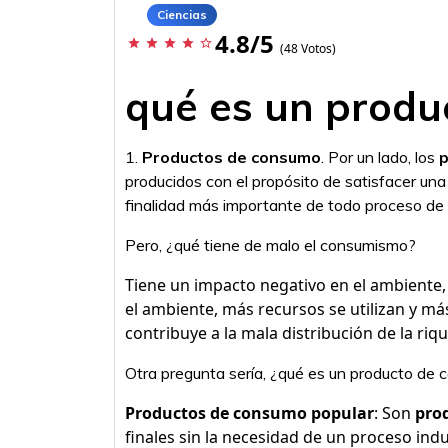
Ciencias
4.8/5
star
star
star
star
star_border
(48 Votos)
qué es un produ
1.
Productos de consumo
. Por un lado, los
p
producidos con el propósito de satisfacer una
finalidad más importante de todo proceso de
Pero, ¿qué tiene de malo el consumismo?
Tiene un impacto negativo en el ambiente,
el ambiente, más recursos se utilizan y m
contribuye a la mala distribución de la riq
Otra pregunta sería, ¿qué es un producto de
Productos de consumo popular
: Son
pro
finales sin la necesidad de un proceso indust