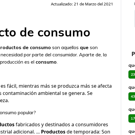
Actualizado: 21 de Marzo del 2021
cto de consumo
roductos de consumo
son aquellos
que
son
P
 necesidad por parte del consumidor. Aparte de, la
 producción es el
consumo
.
qu
23
 es fácil, mientras más se produzca más se afecta
qu
ás contaminación ambiental se genera. Se
43
ueza.
qu
 consumo popular?
17
ductos
fabricados y destinados a consumidores
qu
rial adicional. ...
Productos
de temporada: Son