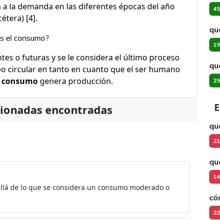
 a la demanda en las diferentes épocas del año
45
étera) [4].
qu
es el consumo?
19
tes o futuras y se le considera el último proceso
qu
po circular en tanto en cuanto que el ser humano
l
consumo
genera producción.
29
E
cionadas encontradas
qu
21
qu
14
allá de lo que se considera un consumo moderado o
có
22