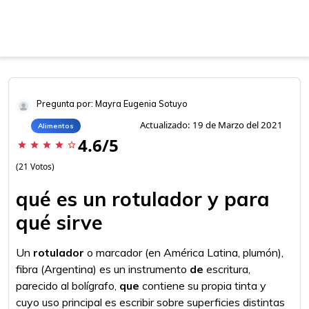
Pregunta por: Mayra Eugenia Sotuyo
Actualizado: 19 de Marzo del 2021
Alimentos
4.6/5
star
star
star
star
star_border
(21 Votos)
qué es un rotulador y para
qué sirve
Un
rotulador
o marcador (en América Latina, plumón),
fibra (Argentina) es un instrumento
de
escritura,
parecido al bolígrafo,
que
contiene su propia tinta y
cuyo uso principal es escribir sobre superficies distintas