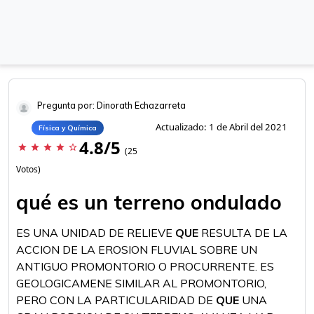
Pregunta por: Dinorath Echazarreta
Actualizado: 1 de Abril del 2021
Física y Química
4.8/5
star
star
star
star
star_border
(25
Votos)
qué es un terreno ondulado
ES UNA UNIDAD DE RELIEVE
QUE
RESULTA DE LA
ACCION DE LA EROSION FLUVIAL SOBRE UN
ANTIGUO PROMONTORIO O PROCURRENTE. ES
GEOLOGICAMENE SIMILAR AL PROMONTORIO,
PERO CON LA PARTICULARIDAD DE
QUE
UNA