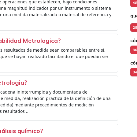
operaciones que establecen, bajo condiciones
48
de una magnitud indicados por un instrumento o sistema
r una medida materializada o material de referencia y
qu
28
abilidad Metrologica?
có
os resultados de medida sean comparables entre sí,
36
ue se hayan realizado facilitando el que puedan ser
có
34
etrologia?
na cadena ininterrumpida y documentada de
e medida, realización práctica de la definición de una
edida) mediante procedimientos de medición
 resultados ...
nálisis químico?