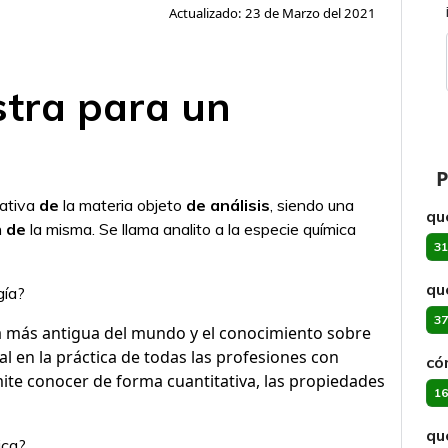
Actualizado: 23 de Marzo del 2021
tra para un
P
tativa
de
la materia objeto
de análisis
, siendo una
qu
n
de
la misma. Se llama analito a la especie química
31
qu
gía?
37
a más antigua del mundo y el conocimiento sobre
l en la práctica de todas las profesiones con
có
mite conocer de forma cuantitativa, las propiedades
16
qu
ica?