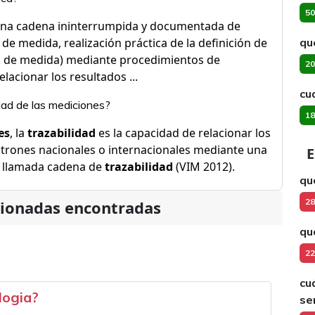
50
una cadena ininterrumpida y documentada de
de medida, realización práctica de la definición de
qu
 de medida) mediante procedimientos de
20
lacionar los resultados ...
cu
dad de las mediciones?
18
es
, la
trazabilidad
es la capacidad de relacionar los
atrones nacionales o internacionales mediante una
E
 llamada cadena de
trazabilidad
(VIM 2012).
qu
28
cionadas encontradas
qu
22
cu
logia?
se