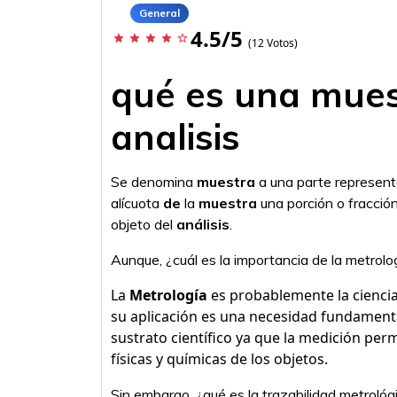
General
4.5/5
star
star
star
star
star_border
(12 Votos)
qué es una mues
analisis
Se denomina
muestra
a una parte represen
alícuota
de
la
muestra
una porción o fracció
objeto del
análisis
.
Aunque, ¿cuál es la importancia de la metrolo
La
Metrología
es probablemente la cienci
su aplicación es una necesidad fundamenta
sustrato científico ya que la medición per
físicas y químicas de los objetos.
Sin embargo, ¿qué es la trazabilidad metrológ