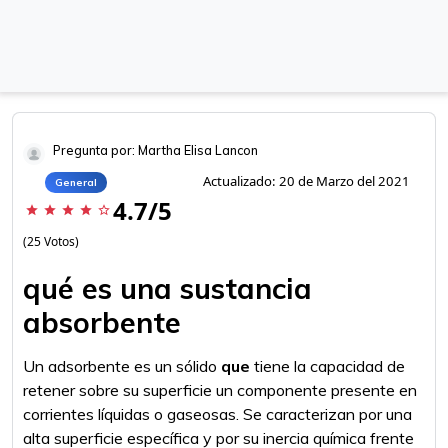
Pregunta por: Martha Elisa Lancon
Actualizado: 20 de Marzo del 2021
General
4.7/5
star
star
star
star
star_border
(25 Votos)
qué es una sustancia
absorbente
Un adsorbente es un sólido
que
tiene la capacidad de
retener sobre su superficie un componente presente en
corrientes líquidas o gaseosas. Se caracterizan por una
alta superficie específica y por su inercia química frente