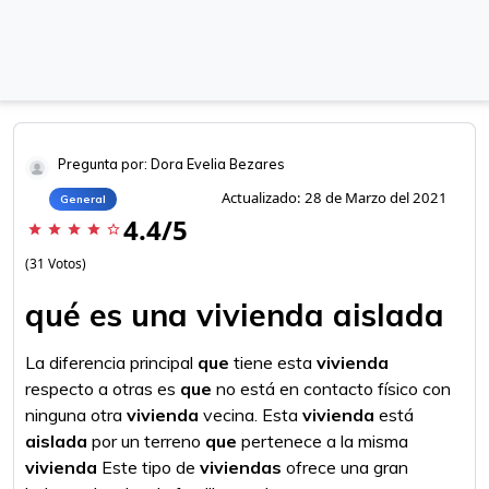
Pregunta por: Dora Evelia Bezares
Actualizado: 28 de Marzo del 2021
General
4.4/5
star
star
star
star
star_border
(31 Votos)
qué es una vivienda aislada
La diferencia principal
que
tiene esta
vivienda
respecto a otras es
que
no está en contacto físico con
ninguna otra
vivienda
vecina. Esta
vivienda
está
aislada
por un terreno
que
pertenece a la misma
vivienda
Este tipo de
viviendas
ofrece una gran