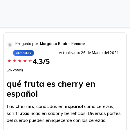
Pregunta por: Margarita Beatriz Peniche
Actualizado: 26 de Marzo del 2021
Alimentos
4.3/5
star
star
star
star
star_border
(26 Votos)
qué fruta es cherry en
español
Las
cherries
, conocidas en
español
como cerezas,
son
frutas
ricas en sabor y beneficios. Diversas partes
del cuerpo pueden enriquecerse con las cerezas.