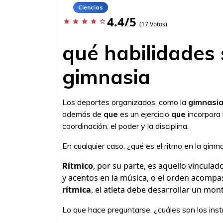
Ciencias
4.4/5
star
star
star
star
star_border
(17 Votos)
qué habilidades 
gimnasia
Los deportes organizados, como la
gimnasi
además de
que
es un ejercicio
que
incorpora la
coordinación, el poder y la disciplina.
En cualquier caso, ¿qué es el ritmo en la gimna
Rítmico
, por su parte, es aquello vinculad
y acentos en la música, o el orden acompas
rítmica
, el atleta debe desarrollar un mo
Lo que hace preguntarse, ¿cuáles son los ins