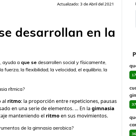
Actualizado: 3 de Abril del 2021
se desarrollan en la
P
a
, ayuda a
que se
desarrollen social y físicamente,
qu
 fuerza, la flexibilidad, la velocidad, el equilibrio, la
17
cu
sia rítmica?
gi
o al
ritmo
: la proporción entre repeticiones, pausas
37
ado en una serie de elementos. ... En la
gimnasia
ntaje manteniendo el
ritmo
en sus movimientos.
qu
ca
trumentos de la gimnasia aerobica?
36