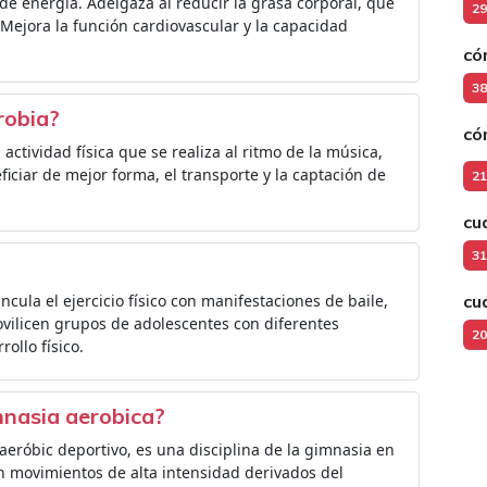
de energía. Adelgaza al reducir la grasa corporal, que
29
 Mejora la función cardiovascular y la capacidad
có
38
robia?
có
ctividad física que se realiza al ritmo de la música,
iciar de mejor forma, el transporte y la captación de
21
cu
31
ncula el ejercicio físico con manifestaciones de baile,
cu
ovilicen grupos de adolescentes con diferentes
20
ollo físico.
mnasia aerobica?
eróbic deportivo, es una disciplina de la gimnasia en
n movimientos de alta intensidad derivados del