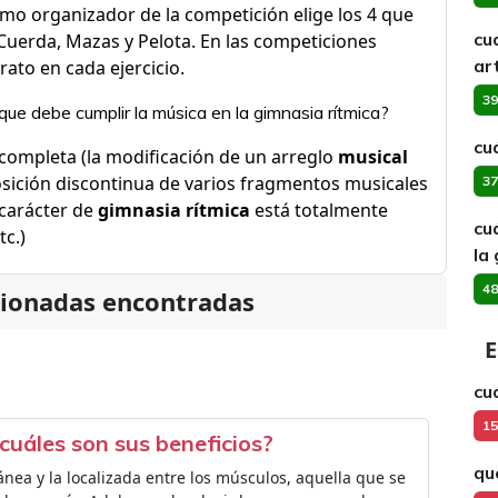
mo organizador de la competición elige los 4 que
cu
, Cuerda, Mazas y Pelota. En las competiciones
ar
rato en cada ejercicio.
39
ue debe cumplir la música en la gimnasia rítmica?
cu
completa (la modificación de un arreglo
musical
sición discontinua de varios fragmentos musicales
37
 carácter de
gimnasia rítmica
está totalmente
cu
tc.)
la
48
cionadas encontradas
E
cu
15
cuáles son sus beneficios?
qu
ánea y la localizada entre los músculos, aquella que se