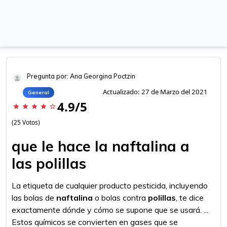
Pregunta por: Ana Georgina Poctzin
Actualizado: 27 de Marzo del 2021
General
4.9/5
star
star
star
star
star_border
(25 Votos)
que le hace la naftalina a
las polillas
La etiqueta de cualquier producto pesticida, incluyendo
las bolas de
naftalina
o bolas contra
polillas
, te dice
exactamente dónde y cómo se supone que se usará. ...
Estos químicos se convierten en gases que se