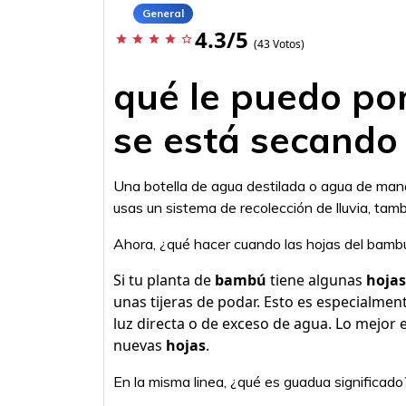
General
4.3/5
star
star
star
star
star_border
(43 Votos)
qué le puedo po
se está secando
Una botella de agua destilada o agua de mana
usas un sistema de recolección de lluvia, ta
Ahora, ¿qué hacer cuando las hojas del bamb
Si tu planta de
bambú
tiene algunas
hojas
unas tijeras de podar. Esto es especialmen
luz directa o de exceso de agua. Lo mejor
nuevas
hojas
.
En la misma linea, ¿qué es guadua significado