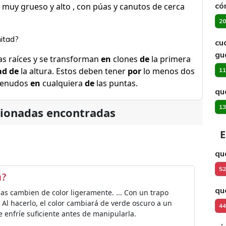
có
bú muy grueso y alto , con púas y canutos de cerca
20
mitad?
cu
gu
s raíces y se transforman
en
clones
de
la primera
ad de
la altura. Estos deben tener
por
lo menos dos
11
trenudos
en
cualquiera
de
las puntas.
qu
13
cionadas encontradas
E
qu
52
ú?
qu
ñas cambien de color ligeramente. ... Con un trapo
. Al hacerlo, el color cambiará de verde oscuro a un
44
e enfríe suficiente antes de manipularla.