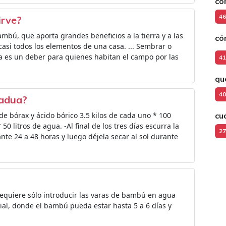
có
46
irve?
mbú, que aporta grandes beneficios a la tierra y a las
có
casi todos los elementos de una casa. ... Sembrar o
a es un deber para quienes habitan el campo por las
41
qu
40
uadua?
 de bórax y ácido bórico 3.5 kilos de cada uno * 100
cu
* 50 litros de agua. -Al final de los tres días escurra la
27
nte 24 a 48 horas y luego déjela secar al sol durante
equiere sólo introducir las varas de bambú en agua
cial, donde el bambú pueda estar hasta 5 a 6 días y