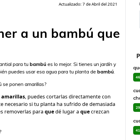
Actualizado: 7 de Abril del 2021
ner a un bambú que
P
ntial para tu
bambú
es lo mejor. Si tienes un jardín y
qu
mbién puedes usar esa agua para tu planta de
bambú
.
46
ú se ponen amarillas?
cu
 amarillas
, puedes cortarlas directamente con
ch
te necesario si tu planta ha sufrido de demasiada
29
 es removerlas para
que
dé lugar a
que
crezcan
cu
41
?