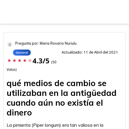
Pregunta por: Maria Rosario Nuriulu
Actualizado: 11 de Abril del 2021
General
4.3/5
star
star
star
star
star_border
(50
Votos)
qué medios de cambio se
utilizaban en la antigüedad
cuando aún no existía el
dinero
La pimienta (Piper longum) era tan valiosa en la