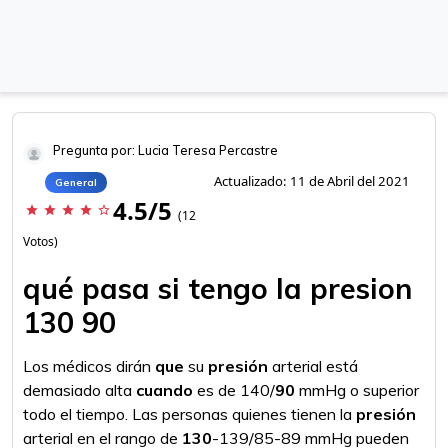
Pregunta por: Lucia Teresa Percastre
Actualizado: 11 de Abril del 2021
General
4.5/5
star
star
star
star
star_border
(12
Votos)
qué pasa si tengo la presion
130 90
Los médicos dirán
que
su
presión
arterial está
demasiado alta
cuando
es de 140/
90
mmHg o superior
todo el tiempo. Las personas quienes tienen la
presión
arterial en el rango de
130
-139/85-89 mmHg pueden