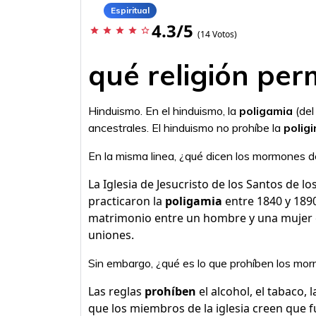
Espiritual
4.3/5
star
star
star
star
star_border
(14 Votos)
qué religión per
Hinduismo. En el hinduismo, la
poligamia
(del
ancestrales. El hinduismo no prohíbe la
poligi
En la misma linea, ¿qué dicen los mormones d
La Iglesia de Jesucristo de los Santos de 
practicaron la
poligamia
entre 1840 y 189
matrimonio entre un hombre y una mujer 
uniones.
Sin embargo, ¿qué es lo que prohíben los mo
Las reglas
prohíben
el alcohol, el tabaco, l
que los miembros de la iglesia creen que 