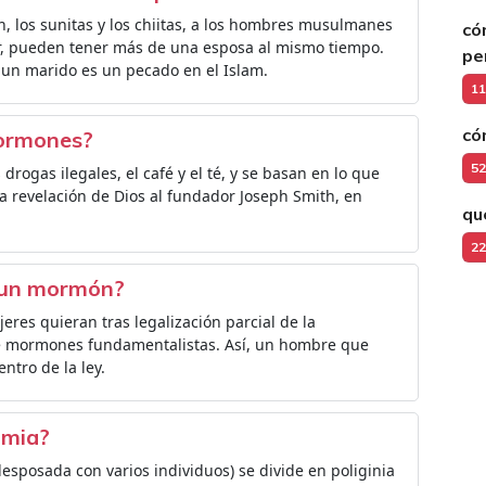
n, los sunitas y los chiitas, a los hombres musulmanes
có
ecir, pueden tener más de una esposa al mismo tiempo.
pe
un marido es un pecado en el Islam.
11
có
mormones?
52
 drogas ilegales, el café y el té, y se basan en lo que
a revelación de Dios al fundador Joseph Smith, en
qu
22
 un mormón?
res quieran tras legalización parcial de la
a de mormones fundamentalistas. Así, un hombre que
entro de la ley.
amia?
desposada con varios individuos) se divide en poliginia