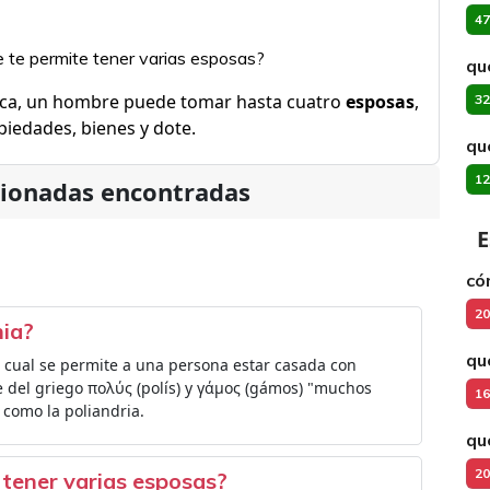
47
ue te permite tener varias esposas?
qu
ámica, un hombre puede tomar hasta cuatro
esposas
,
32
iedades, bienes y dote.
qu
12
cionadas encontradas
E
có
20
mia?
qu
l cual se permite a una persona estar casada con
ne del griego πολύς (polís) y γάμος (gámos) "muchos
16
 como la poliandria.
qu
20
e tener varias esposas?