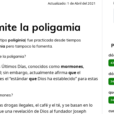
Actualizado: 1 de Abril del 2021
mite la poligamia
 tipo
poliginia
) fue practicada desde tiempos
P
nia
pero tampoco la fomenta.
dó
e la poligamia?
43
los Últimos Días, conocidos como
mormones
,
0; sin embargo, actualmente afirma
que
el
dó
es el “estándar
que
Dios ha establecido” para estas
34
qu
rmones?
34
as drogas ilegales, el café y el té, y se basan en lo
cu
fue una revelación de Dios al fundador Joseph