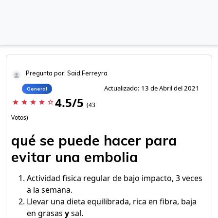
Pregunta por: Said Ferreyra
Actualizado: 13 de Abril del 2021
General
4.5/5
star
star
star
star
star_border
(43
Votos)
qué se puede hacer para
evitar una embolia
Actividad fìsica regular de bajo impacto, 3 veces
a la semana.
Llevar una dieta equilibrada, rica en fibra, baja
en grasas
y
sal.