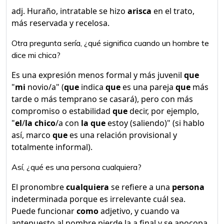
adj. Huraño, intratable se hizo
arisca
en el trato,
más reservada y recelosa.
Otra pregunta sería, ¿qué significa cuando un hombre te
dice mi chica?
Es una expresión menos formal y más juvenil
que
"
mi
novio/a" (
que
indica
que
es una pareja
que
más
tarde o más temprano se casará), pero con más
compromiso o estabilidad
que
decir, por ejemplo,
"
el
/
la chico
/a con
la que
estoy (saliendo)" (si hablo
así, marco
que
es una relación provisional y
totalmente informal).
Así, ¿qué es una persona cualquiera?
El pronombre
cualquiera
se refiere a una
persona
indeterminada porque es irrelevante cuál sea.
Puede funcionar
como
adjetivo, y cuando va
antepuesto al nombre pierde la a final y se apocopa