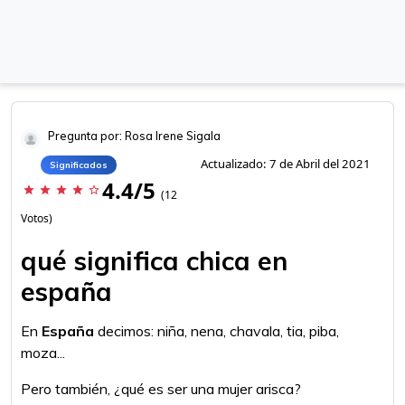
Pregunta por: Rosa Irene Sigala
Actualizado: 7 de Abril del 2021
Significados
4.4/5
star
star
star
star
star_border
(12
Votos)
qué significa chica en
españa
En
España
decimos: niña, nena, chavala, tia, piba,
moza...
Pero también, ¿qué es ser una mujer arisca?