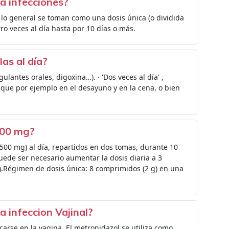
a infecciones?
 lo general se toman como una dosis única (o dividida
ro veces al día hasta por 10 días o más.
as al día?
ulantes orales, digoxina…). · 'Dos veces al día' ,
 que por ejemplo en el desayuno y en la cena, o bien
500 mg?
500 mg) al día, repartidos en dos tomas, durante 10
ede ser necesario aumentar la dosis diaria a 3
.Régimen de dosis única: 8 comprimidos (2 g) en una
 infeccion Vajinal?
carse en la vagina. El metronidazol se utiliza como