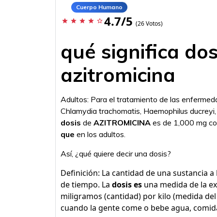
Cuerpo Humano
4.7/5
star
star
star
star
star_border
(26 Votos)
qué significa dos
azitromicina
Adultos: Para el tratamiento de las enferme
Chlamydia trachomatis, Haemophilus ducreyi, 
dosis
de
AZITROMICINA
es de 1,000 mg 
que
en los adultos.
Así, ¿qué quiere decir una dosis?
Definición: La cantidad de una sustancia a 
de tiempo. La
dosis es
una medida de la ex
miligramos (cantidad) por kilo (medida del
cuando la gente come o bebe agua, comid