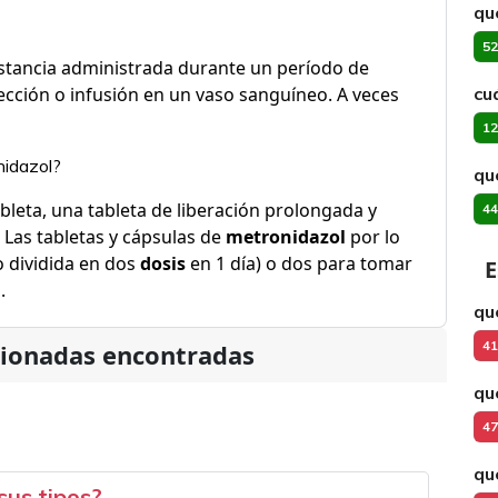
qu
52
tancia administrada durante un período de
ección o infusión en un vaso sanguíneo. A veces
cu
12
nidazol?
qu
bleta, una tableta de liberación prolongada y
44
 Las tabletas y cápsulas de
metronidazol
por lo
o dividida en dos
dosis
en 1 día) o dos para tomar
E
.
qu
41
cionadas encontradas
qu
47
qu
sus tipos?