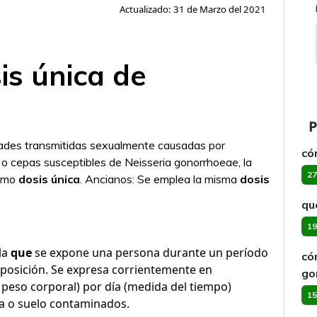
Actualizado: 31 de Marzo del 2021
is única de
P
dades transmitidas sexualmente causadas por
có
o cepas susceptibles de Neisseria gonorrhoeae, la
27
como
dosis única
. Ancianos: Se emplea la misma
dosis
qu
19
la
que
se expone una persona durante un período
có
posición. Se expresa corrientemente en
go
 peso corporal) por día (medida del tiempo)
15
a o suelo contaminados.