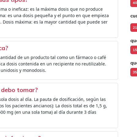
40
tima o ineficaz: es la máxima dosis que no produce
ima: es una dosis pequeña y el punto en que empieza
cu
e. Dosis máxima: es la mayor cantidad que puede ser
21
qu
ca?
15
a cantidad de un producto tal como un fármaco o café
qu
a dosis contenida en un recipiente no reutilizable.
 unidosis y monodosis.
35
a debo tomar?
la dosis al día. La pauta de dosificación, según las
os los pacientes ancianos): La dosis total es de 1,5 g,
00 mg (en una sola toma) al día durante 3 días