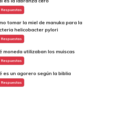
ál es la labranza cero
 Respuestas
mo tomar la miel de manuka para la
cteria helicobacter pylori
 Respuestas
é moneda utilizaban los muiscas
 Respuestas
é es un agorero según la biblia
 Respuestas