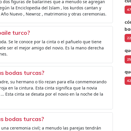
cu
 o dos figuras de bailarines que a menudo se agregan
egún la Enciclopedia del Islam , los kurdos cantan y
47
, Año Nuevo , Newroz , matrimonio y otras ceremonias.
có
ba
baile turco?
22
oda. Se le conoce por la cinta o el pañuelo que tiene
ele ser el mejor amigo del novio. Es la mano derecha
qu
nes.
25
qu
las bodas turcas?
42
 padre, su hermano o tío rezan para ella conmemorando
oja en la cintura. Esta cinta significa que la novia
.. Esta cinta se desata por el novio en la noche de la
as bodas turcas?
 una ceremonia civil; a menudo las parejas tendrán