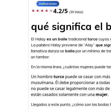
Definiciones
4.2/5
star
star
star
star
star_border
(39 Votos)
qué significa el 
El Halay
es un baile
tradicional
turco
cuyos o
La palabra Halay proviene de “Alay”
que sign
llamativa danza se
baila
por un mínimo de tr
un tambor.
En la misma linea, ¿cuántas mujeres puede te
Un hombre
turco
puede se casar con más
musulmana. Él debe proporcionar a todas
no puede se casar legalmente con más de
están casados solamente con una
mujer
.
Llegados a este punto, ¿cómo son las bodas 