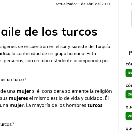
Actualizado: 1 de Abril del 2021
baile de los turcos
rígenes se encuentran en el sur y sureste de Turquía.
P
ifica
la continuidad de un grupo humano. Esta
es personas, con un tubo estridente acompañado por
có
34
ner un turco?
có
 de una
mujer
si él considera solamente la religión
26
 sus
mujeres
el mismo estilo de vida y cuidado. Él
 una
mujer
. La mayoría de los hombres
turcos
qu
28
turcas?
qu