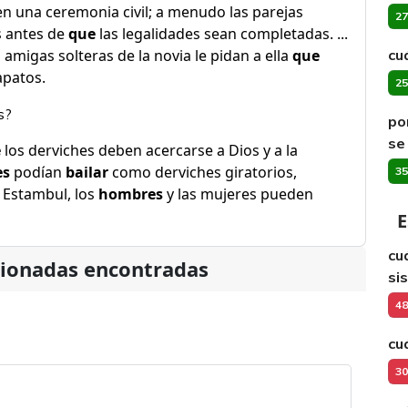
n una ceremonia civil; a menudo las parejas
27
s antes de
que
las legalidades sean completadas. ...
 amigas solteras de la novia le pidan a ella
que
cu
apatos.
25
s?
po
se
e
los derviches deben acercarse a Dios y a la
es
podían
bailar
como derviches giratorios,
35
 Estambul, los
hombres
y las mujeres pueden
E
cu
cionadas encontradas
si
48
cu
30