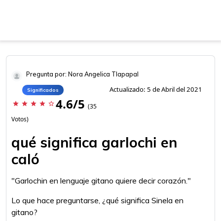
Pregunta por: Nora Angelica Tlapapal
Actualizado: 5 de Abril del 2021
Significados
4.6/5
star
star
star
star
star_border
(35
Votos)
qué significa garlochi en
caló
"Garlochin en lenguaje gitano quiere decir corazón."
Lo que hace preguntarse, ¿qué significa Sinela en
gitano?