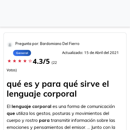
Pregunta por: Bardomiano Del Fierro
Actualizado: 15 de Abril del 2021
General
4.3/5
star
star
star
star
star_border
(22
Votos)
qué es y para qué sirve el
lenguaje corporal
El
lenguaje corporal
es una forma de comunicación
que
utiliza los gestos, posturas y movimientos del
cuerpo y rostro
para
transmitir información sobre las
emociones y pensamientos del emisor. ... Junto con la