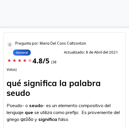
Pregunta por: Maria Del Cons Caltzontzin
Actualizado: 8 de Abril del 2021
General
4.8/5
star
star
star
star
star_border
(38
Votos)
qué significa la palabra
seudo
Pseudo- o
seudo
- es un elemento compositivo del
lenguaje
que
se utiliza como prefijo. ​​ Es proveniente del
griego ψεῦδο y
significa
falso.