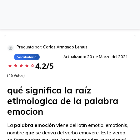
Pregunta por: Carlos Armando Lemus
Actualizado: 20 de Marzo del 2021
Vocabulario
4.2/5
star
star
star
star
star_border
(46 Votos)
qué significa la raíz
etimologica de la palabra
emocion
La
palabra emoción
viene del latín emotio, emotionis,
nombre
que
se deriva del verbo emovere. Este verbo