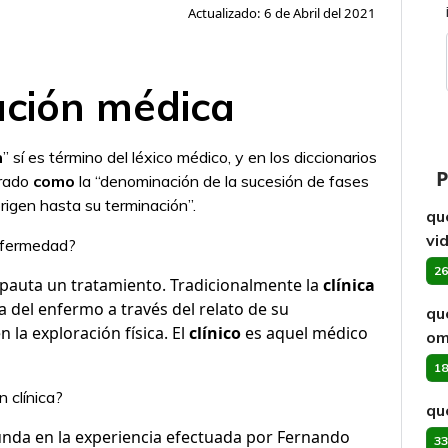
Actualizado: 6 de Abril del 2021
ución médica
n
” sí es término del léxico médico, y en los diccionarios
P
trado
como
la “denominación de la sucesión de fases
igen hasta su terminación”.
qu
vi
enfermedad?
26
pauta un tratamiento. Tradicionalmente la
clínica
ma del enfermo a través del relato de su
qu
 la exploración física. El
clínico
es aquel médico
om
18
 clínica?
qu
unda en la experiencia efectuada por Fernando
33