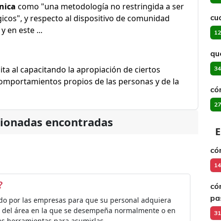
ínica
como "una metodología no restringida a ser
cu
cos", y respecto al dispositivo de comunidad
 en este ...
12
qu
ita al capacitando la apropiación de ciertos
34
comportamientos propios de las personas y de la
có
27
cionadas encontradas
E
có
14
?
có
pa
ado por las empresas para que su personal adquiera
o del área en la que se desempeña normalmente o en
31
as herramientas para asumirlas.