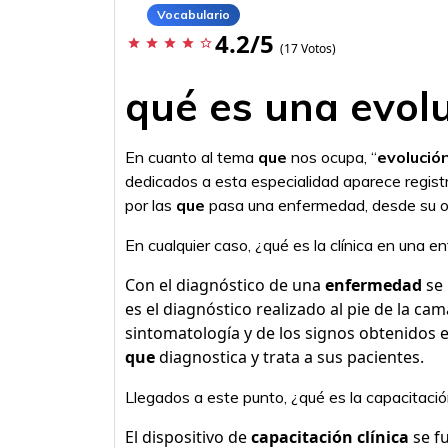
Vocabulario
4.2/5
star
star
star
star
star_border
(17 Votos)
qué es una evol
En cuanto al tema
que
nos ocupa, “
evolució
dedicados a esta especialidad aparece regis
por las
que
pasa una enfermedad, desde su or
En cualquier caso, ¿qué es la clínica en una 
Con el diagnóstico de una
enfermedad
se 
es el diagnóstico realizado al pie de la ca
sintomatología y de los signos obtenidos en
que
diagnostica y trata a sus pacientes.
Llegados a este punto, ¿qué es la capacitación
El dispositivo de
capacitación clínica
se f