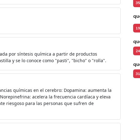
35
qu
19
qu
24
rada por síntesis química a partir de productos
lla y se lo conoce como "pasti", "bicho" o "rolla".
qu
31
ancias químicas en el cerebro: Dopamina: aumenta la
Norepinefrina: acelera la frecuencia cardíaca y eleva
nte riesgoso para las personas que sufren de