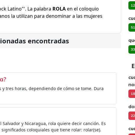
12
ock Latino"'. La palabra
ROLA
en el coloquio
anos la utilizan para denominar a las mujeres
cu
51
cionadas encontradas
qu
33
E
cu
la?
no
os y tres horas, dependiendo de cómo se tome. Dura
18
do
22
 Salvador y Nicaragua, rola quiere decir canción. Es
cu
ignificados coloquiales que tiene rolar: rolar(se).