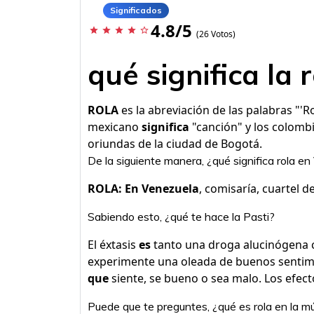
Significados
4.8/5
star
star
star
star
star_border
(26 Votos)
qué significa la 
ROLA
es la abreviación de las palabras "'R
mexicano
significa
"canción" y los colombi
oriundas de la ciudad de Bogotá.
De la siguiente manera, ¿qué significa rola e
ROLA: En Venezuela
, comisaría, cuartel de
Sabiendo esto, ¿qué te hace la Pasti?
El éxtasis
es
tanto una droga alucinógena 
experimente una oleada de buenos sentimie
que
siente, se bueno o sea malo. Los efect
Puede que te preguntes, ¿qué es rola en la m