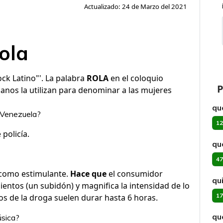
Actualizado: 24 de Marzo del 2021
rola
ock Latino"'. La palabra
ROLA
en el coloquio
P
anos la utilizan para denominar a las mujeres
qu
n Venezuela?
12
 policía.
qu
47
como estimulante.
Hace que
el consumidor
qu
ntos (un subidón) y magnifica la intensidad de lo
17
os de la droga suelen durar hasta 6 horas.
qu
úsica?