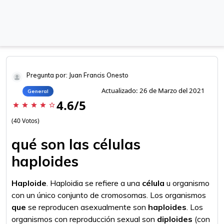
Pregunta por: Juan Francis Onesto
Actualizado: 26 de Marzo del 2021
General
4.6/5
star
star
star
star
star_border
(40 Votos)
qué son las células
haploides
Haploide
. Haploidia se refiere a una
célula
u organismo
con un único conjunto de cromosomas. Los organismos
que
se reproducen asexualmente son
haploides
. Los
organismos con reproducción sexual son
diploides
(con