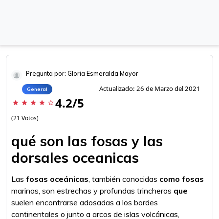
Pregunta por: Gloria Esmeralda Mayor
Actualizado: 26 de Marzo del 2021
General
4.2/5
star
star
star
star
star_border
(21 Votos)
qué son las fosas y las
dorsales oceanicas
Las
fosas oceánicas
, también conocidas
como fosas
marinas, son estrechas y profundas trincheras
que
suelen encontrarse adosadas a los bordes
continentales o junto a arcos de islas volcánicas,