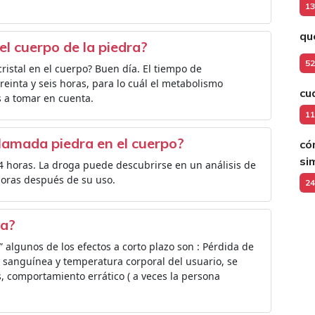
13
qu
l cuerpo de la piedra?
52
cristal en el cuerpo? Buen día. El tiempo de
 treinta y seis horas, para lo cuál el metabolismo
cu
s a tomar en cuenta.
11
lamada piedra en el cuerpo?
có
si
4 horas. La droga puede descubrirse en un análisis de
horas después de su uso.
24
ra?
algunos de los efectos a corto plazo son : Pérdida de
n sanguínea y temperatura corporal del usuario, se
, comportamiento errático ( a veces la persona