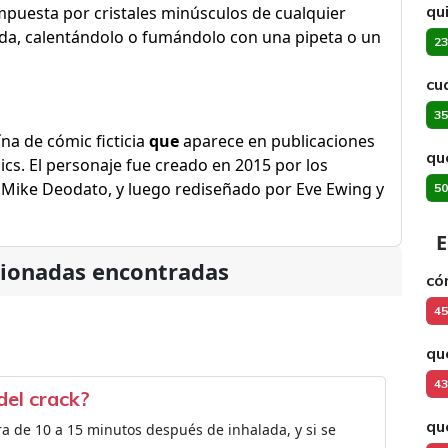
qu
puesta por cristales minúsculos de cualquier
da, calentándolo o fumándolo con una pipeta o un
23
cu
35
na de cómic ficticia
que
aparece en publicaciones
qu
cs. El personaje fue creado en 2015 por los
ta Mike Deodato, y luego rediseñado por Eve Ewing y
50
E
cionadas encontradas
có
45
qu
43
del crack?
qu
ra de 10 a 15 minutos después de inhalada, y si se