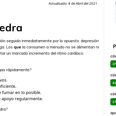
Actualizado: 8 de Abril del 2021
iedra
ación seguido inmediatamente por lo opuesto: depresión
P
oga. Los
que
la consumen a menudo no se alimentan ni
r un marcado incremento del ritmo cardíaco,
có
27
ogas rápidamente?
có
vos.
42
ficiente.
e fumar en lo posible.
có
e apoyo regularmente.
17
dra?
qu