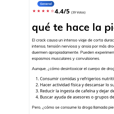
General
4.4/5
star
star
star
star
star_border
(39 Votos)
qué te hace la p
El crack causa un intenso viaje de corta dur
intensa, tensión nerviosa y ansia por más dr
duermen apropiadamente. Pueden experimenta
espasmos musculares y convulsiones.
Aunque, ¿cómo desintoxicar el cuerpo de dr
Consumir comidas y refrigerios nutriti
Hacer actividad física y descansar lo su
Reducir la ingesta de cafeína y dejar d
Buscar ayuda de asesores o grupos d
Pero, ¿cómo se consume la droga llamada pie