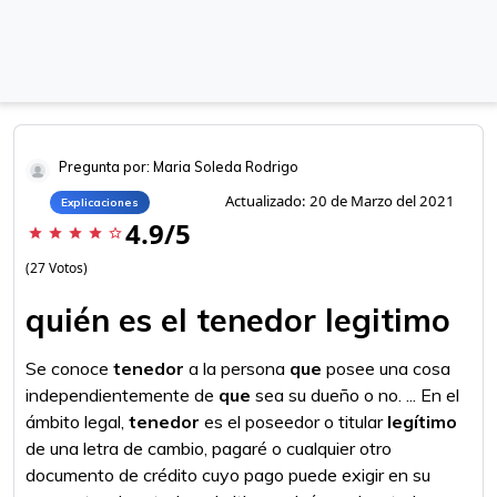
Pregunta por: Maria Soleda Rodrigo
Actualizado: 20 de Marzo del 2021
Explicaciones
4.9/5
star
star
star
star
star_border
(27 Votos)
quién es el tenedor legitimo
Se conoce
tenedor
a la persona
que
posee una cosa
independientemente de
que
sea su dueño o no. ... En el
ámbito legal,
tenedor
es el poseedor o titular
legítimo
de una letra de cambio, pagaré o cualquier otro
documento de crédito cuyo pago puede exigir en su