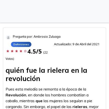
Pregunta por: Ambrosio Zuluaga
Actualizado: 9 de Abril del 2021
Definiciones
4.5/5
star
star
star
star
star_border
(22
Votos)
quién fue la rielera en la
revolución
Pues esta melodía se remonta a la época de la
Revolución
, en donde los hombres combatían a
caballo, mientras
que
las mujeres los seguían a pie
cargando. Sin embargo, el papel de las
rieleras
, mejor